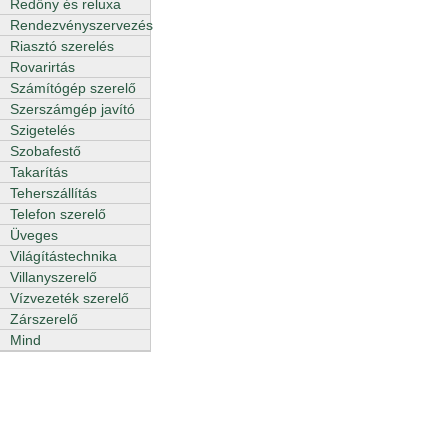
Redőny és reluxa
Rendezvényszervezés
Riasztó szerelés
Rovarirtás
Számítógép szerelő
Szerszámgép javító
Szigetelés
Szobafestő
Takarítás
Teherszállítás
Telefon szerelő
Üveges
Világítástechnika
Villanyszerelő
Vízvezeték szerelő
Zárszerelő
Mind