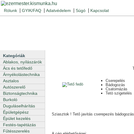
|
|
|
|
Rólunk
GYIK/FAQ
Adatvédelem
Súgó
Kapcsolat
Kategóriák
Ablakos, nyílászárók
Ács és tetőfedő
Árnyékolástechnika
Cserepelés
Asztalos
Bádogozás
Autószerelő
Csatornázás
Tetö szigetelés
Biztonságtechnika
Burkoló
Duguláselhárítás
Épületgépész
Sziasztok ! Tető javitás cserepezés bádogozás
Épület kezelés
Festés-tapétázás
Fűtésszerelés
A cég elérhetőségei: