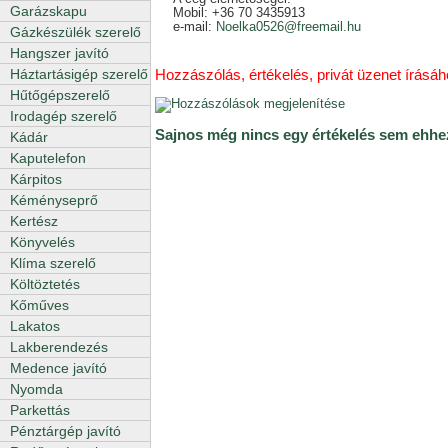
Garázskapu
Mobil: +36 70 3435913
e-mail:
Noelka0526@freemail.hu
Gázkészülék szerelő
Hangszer javító
Hozzászólás, értékelés, privát üzenet írásáho
Háztartásigép szerelő
Hűtőgépszerelő
Irodagép szerelő
Sajnos még nincs egy értékelés sem ehhez
Kádár
Kaputelefon
Kárpitos
Kéményseprő
Kertész
Könyvelés
Klíma szerelő
Költöztetés
Kőműves
Lakatos
Lakberendezés
Medence javító
Nyomda
Parkettás
Pénztárgép javító