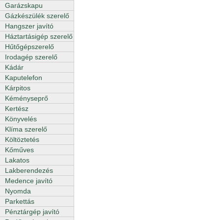
Garázskapu
Gázkészülék szerelő
Hangszer javító
Háztartásigép szerelő
Hűtőgépszerelő
Irodagép szerelő
Kádár
Kaputelefon
Kárpitos
Kéményseprő
Kertész
Könyvelés
Klíma szerelő
Költöztetés
Kőműves
Lakatos
Lakberendezés
Medence javító
Nyomda
Parkettás
Pénztárgép javító