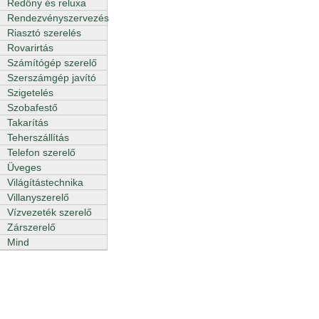
Redőny és reluxa
Rendezvényszervezés
Riasztó szerelés
Rovarirtás
Számítógép szerelő
Szerszámgép javító
Szigetelés
Szobafestő
Takarítás
Teherszállítás
Telefon szerelő
Üveges
Világítástechnika
Villanyszerelő
Vízvezeték szerelő
Zárszerelő
Mind