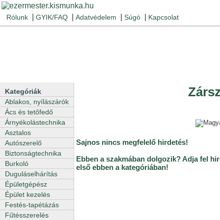
|
|
|
|
Rólunk
GYIK/FAQ
Adatvédelem
Súgó
Kapcsolat
Zársz
Kategóriák
Ablakos, nyílászárók
Ács és tetőfedő
Árnyékolástechnika
Asztalos
Sajnos nincs megfelelő hirdetés!
Autószerelő
Biztonságtechnika
Ebben a szakmában dolgozik? Adja fel hir
Burkoló
első ebben a kategóriában!
Duguláselhárítás
Épületgépész
Épület kezelés
Festés-tapétázás
Fűtésszerelés