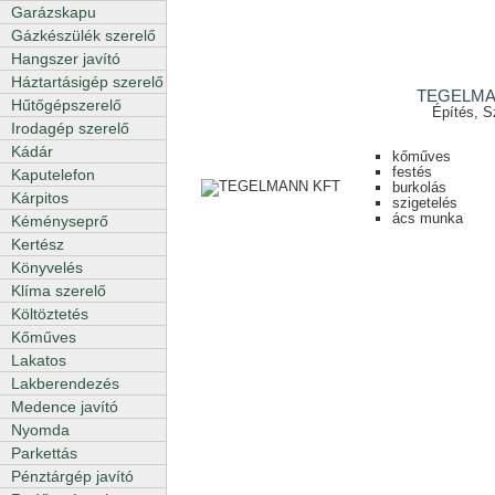
Garázskapu
Gázkészülék szerelő
Hangszer javító
Háztartásigép szerelő
TEGELMA
Hűtőgépszerelő
Építés, S
Irodagép szerelő
Kádár
kőműves
festés
Kaputelefon
burkolás
Kárpitos
szigetelés
ács munka
Kéményseprő
Kertész
Könyvelés
Klíma szerelő
Költöztetés
Kőműves
Lakatos
Lakberendezés
Medence javító
Nyomda
Parkettás
Pénztárgép javító