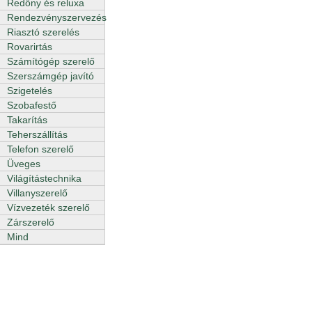
Redőny és reluxa
Rendezvényszervezés
Riasztó szerelés
Rovarirtás
Számítógép szerelő
Szerszámgép javító
Szigetelés
Szobafestő
Takarítás
Teherszállítás
Telefon szerelő
Üveges
Világítástechnika
Villanyszerelő
Vízvezeték szerelő
Zárszerelő
Mind