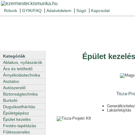
|
|
|
|
Rólunk
GYIK/FAQ
Adatvédelem
Súgó
Kapcsolat
Épület kezelés
Kategóriák
Ablakos, nyílászárók
Ács és tetőfedő
Árnyékolástechnika
Asztalos
Autószerelő
Tisza-Pro
Biztonságtechnika
Burkoló
Generálkivitele
Duguláselhárítás
Lakásfelújítás
Épületgépész
Épület kezelés
Festés-tapétázás
Fűtésszerelés