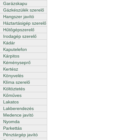
Garázskapu
Gázkészülék szerelő
Hangszer javító
Háztartásigép szerelő
Hűtőgépszerelő
Irodagép szerelő
Kádár
Kaputelefon
Kárpitos
Kéményseprő
Kertész
Könyvelés
Klíma szerelő
Költöztetés
Kőműves
Lakatos
Lakberendezés
Medence javító
Nyomda
Parkettás
Pénztárgép javító