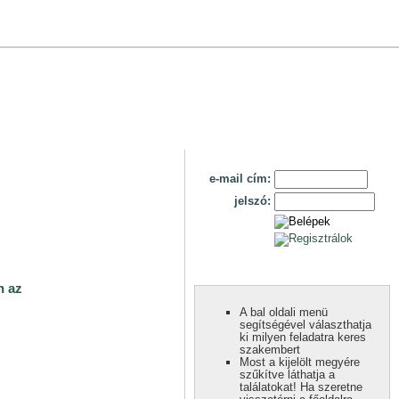
e-mail cím:
jelszó:
n az
A bal oldali menü
segítségével választhatja
ki milyen feladatra keres
szakembert
Most a kijelölt megyére
szűkítve láthatja a
találatokat! Ha szeretne