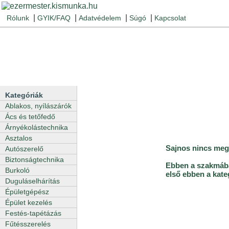
|
|
|
|
Rólunk
GYIK/FAQ
Adatvédelem
Súgó
Kapcsolat
Kategóriák
Ablakos, nyílászárók
Ács és tetőfedő
Árnyékolástechnika
Asztalos
Sajnos nincs megf
Autószerelő
Biztonságtechnika
Ebben a szakmában
Burkoló
első ebben a kate
Duguláselhárítás
Épületgépész
Épület kezelés
Festés-tapétázás
Fűtésszerelés