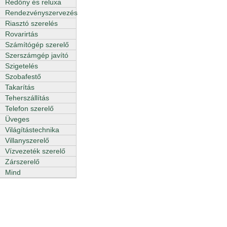
Redőny és reluxa
Rendezvényszervezés
Riasztó szerelés
Rovarirtás
Számítógép szerelő
Szerszámgép javító
Szigetelés
Szobafestő
Takarítás
Teherszállítás
Telefon szerelő
Üveges
Világítástechnika
Villanyszerelő
Vízvezeték szerelő
Zárszerelő
Mind