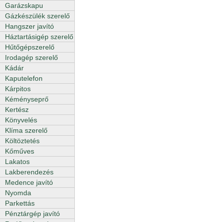
Garázskapu
Gázkészülék szerelő
Hangszer javító
Háztartásigép szerelő
Hűtőgépszerelő
Irodagép szerelő
Kádár
Kaputelefon
Kárpitos
Kéményseprő
Kertész
Könyvelés
Klíma szerelő
Költöztetés
Kőműves
Lakatos
Lakberendezés
Medence javító
Nyomda
Parkettás
Pénztárgép javító