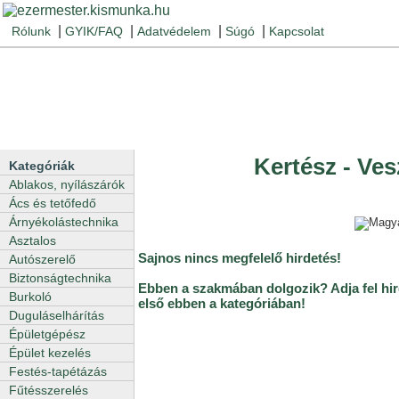
|
|
|
|
Rólunk
GYIK/FAQ
Adatvédelem
Súgó
Kapcsolat
Kertész - Ve
Kategóriák
Ablakos, nyílászárók
Ács és tetőfedő
Árnyékolástechnika
Asztalos
Sajnos nincs megfelelő hirdetés!
Autószerelő
Biztonságtechnika
Ebben a szakmában dolgozik? Adja fel hir
Burkoló
első ebben a kategóriában!
Duguláselhárítás
Épületgépész
Épület kezelés
Festés-tapétázás
Fűtésszerelés