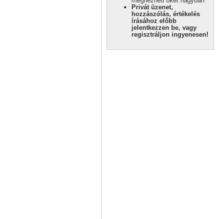
megnézheti őket nagyban
Privát üzenet,
hozzászólás, értékelés
írásához előbb
jelentkezzen be, vagy
regisztráljon ingyenesen!