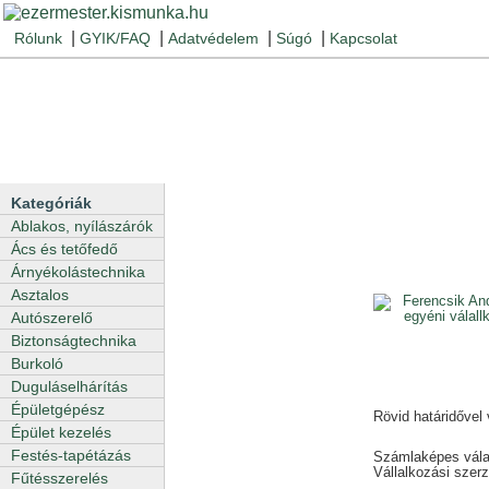
|
|
|
|
Rólunk
GYIK/FAQ
Adatvédelem
Súgó
Kapcsolat
Kategóriák
Ablakos, nyílászárók
Ács és tetőfedő
Árnyékolástechnika
Asztalos
Autószerelő
Biztonságtechnika
Burkoló
Duguláselhárítás
Épületgépész
Rövid határidővel 
Épület kezelés
Festés-tapétázás
Számlaképes válal
Vállalkozási szer
Fűtésszerelés