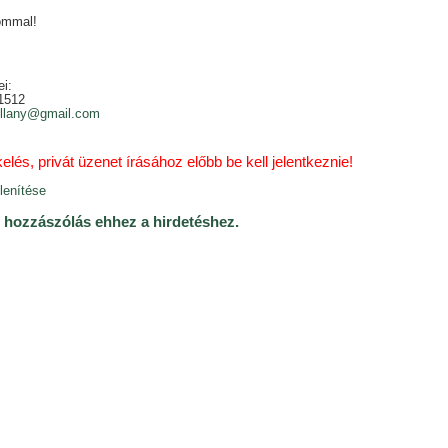
ommal!
i:
1512
illany@gmail.com
lés, privát üzenet írásához előbb be kell jelentkeznie!
 hozzászólás ehhez a hirdetéshez.