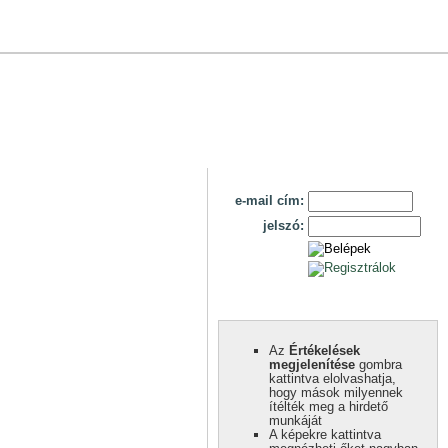
e-mail cím:
jelszó:
Az
Értékelések
megjelenítése
gombra
kattintva elolvashatja,
hogy mások milyennek
ítélték meg a hirdető
munkáját
A képekre kattintva