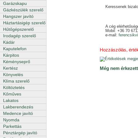
Garázskapu
Keressenek bizal
Gázkészülék szerelő
Hangszer javító
Háztartásigép szerelő
A cég elérhetősége
Hűtőgépszerelő
Mobil: +36 70 671
e-mail:
ferencsikv
Irodagép szerelő
Kádár
Kaputelefon
Hozzászólás, értéke
Kárpitos
Kéményseprő
Kertész
Még nem érkezett
Könyvelés
Klíma szerelő
Költöztetés
Kőműves
Lakatos
Lakberendezés
Medence javító
Nyomda
Parkettás
Pénztárgép javító