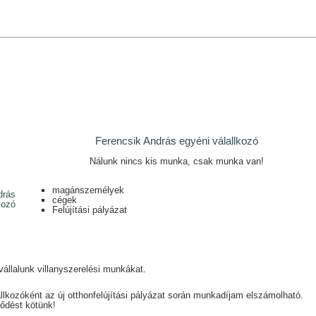
Ferencsik András egyéni válallkozó
Nálunk nincs kis munka, csak munka van!
magánszemélyek
cégek
Felújítási pályázat
vállalunk villanyszerelési munkákat.
lkozóként az új otthonfelújítási pályázat során munkadíjam elszámolható.
ződést kötünk!