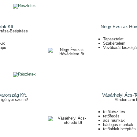
lak Kft
Négy Évszak Hőv
tása-Beépítése
Tapasztalat
puk
Szakértelem
kapu
Vevőbarát kiszolgá
arország Kft.
Vásárhelyi Ács-T
igényei szerint!
Minden ami t
tetőkészítés
tetőfedés
ács munkák
bádogos munkák
tetőablak beépítés