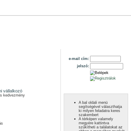
e-mail cím:
jelszó:
i vállalkozó
jas kedvezmény
A bal oldali menü
segítségével választhatja
ki milyen feladatra keres
szakembert
A térképen valamely
megyére kattintva
ás
szűkítheti a találatokat az