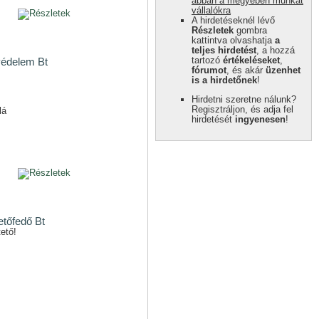
abban a megyében munkát
vállalókra
A hirdetéseknél lévő
Részletek
gombra
kattintva olvashatja
a
teljes hirdetést
, a hozzá
tartozó
értékeléseket
,
édelem Bt
fórumot
, és akár
üzenhet
is a hirdetőnek
!
Hirdetni szeretne nálunk?
Regisztráljon, és adja fel
lá
hirdetését
ingyenesen
!
etőfedő Bt
ető!