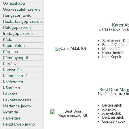
Garázskapu
Gázkészülék szerelő
Hangszer javító
Háztartásigép szerelő
Karter Ab
Hűtőgépszerelő
Garázskapuk Gyár
Irodagép szerelő
Kádár
Szekcionált Ka
Billenő Garázs
Kaputelefon
Motorizálás
Kárpitos
Kapu Javítás
Ipari Kapuk
Kéményseprő
Kertész
Könyvelés
Klíma szerelő
Költöztetés
Kőműves
Best Door Magy
Nyílászárók az Ön 
Lakatos
Lakberendezés
Beltéri ajtók
Medence javító
Ablakok
Nyomda
Árnyékolók
Bejárati ajtók
Parkettás
Garázs kapuk
Pénztárgép javító