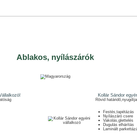
Ablakos, nyílászárók
Vállalkozó!
Kollár Sándor egyén
atóság
Rövid határidő,nyugdí
Festés,tapétázás
Nyílászáró csere
Vakolás,glettelés
Dugulás elhárítás
Laminált parkettáz