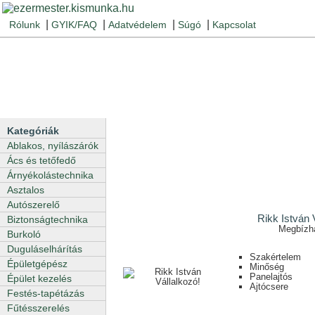
|
|
|
|
Rólunk
GYIK/FAQ
Adatvédelem
Súgó
Kapcsolat
Kategóriák
Ablakos, nyílászárók
Ács és tetőfedő
Árnyékolástechnika
Asztalos
Autószerelő
Rikk István 
Biztonságtechnika
Megbízh
Burkoló
Duguláselhárítás
Szakértelem
Épületgépész
Minőség
Panelajtós
Épület kezelés
Ajtócsere
Festés-tapétázás
Fűtésszerelés