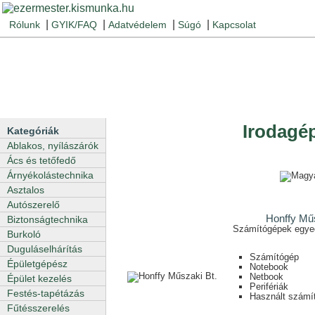
|
|
|
|
Rólunk
GYIK/FAQ
Adatvédelem
Súgó
Kapcsolat
Irodagép
Kategóriák
Ablakos, nyílászárók
Ács és tetőfedő
Árnyékolástechnika
Asztalos
Autószerelő
Honffy Műs
Biztonságtechnika
Számítógépek egyed
Burkoló
Duguláselhárítás
Számítógép
Épületgépész
Notebook
Netbook
Épület kezelés
Perifériák
Festés-tapétázás
Használt számí
Fűtésszerelés