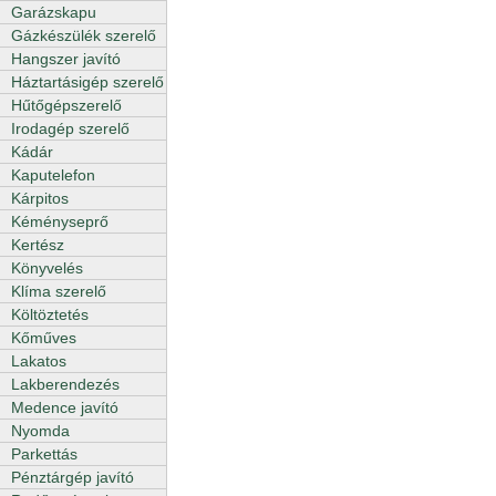
Garázskapu
Gázkészülék szerelő
Hangszer javító
Háztartásigép szerelő
Hűtőgépszerelő
Irodagép szerelő
Kádár
Kaputelefon
Kárpitos
Kéményseprő
Kertész
Könyvelés
Klíma szerelő
Költöztetés
Kőműves
Lakatos
Lakberendezés
Medence javító
Nyomda
Parkettás
Pénztárgép javító