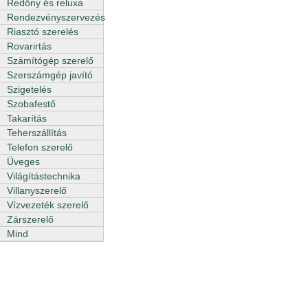
Redőny és reluxa
Rendezvényszervezés
Riasztó szerelés
Rovarirtás
Számítógép szerelő
Szerszámgép javító
Szigetelés
Szobafestő
Takarítás
Teherszállítás
Telefon szerelő
Üveges
Világítástechnika
Villanyszerelő
Vízvezeték szerelő
Zárszerelő
Mind