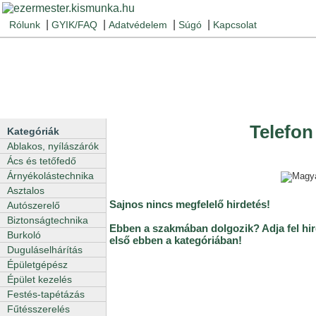
|
|
|
|
Rólunk
GYIK/FAQ
Adatvédelem
Súgó
Kapcsolat
Telefon
Kategóriák
Ablakos, nyílászárók
Ács és tetőfedő
Árnyékolástechnika
Asztalos
Sajnos nincs megfelelő hirdetés!
Autószerelő
Biztonságtechnika
Ebben a szakmában dolgozik? Adja fel hir
Burkoló
első ebben a kategóriában!
Duguláselhárítás
Épületgépész
Épület kezelés
Festés-tapétázás
Fűtésszerelés