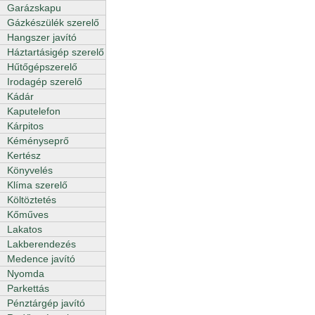
Garázskapu
Gázkészülék szerelő
Hangszer javító
Háztartásigép szerelő
Hűtőgépszerelő
Irodagép szerelő
Kádár
Kaputelefon
Kárpitos
Kéményseprő
Kertész
Könyvelés
Klíma szerelő
Költöztetés
Kőműves
Lakatos
Lakberendezés
Medence javító
Nyomda
Parkettás
Pénztárgép javító