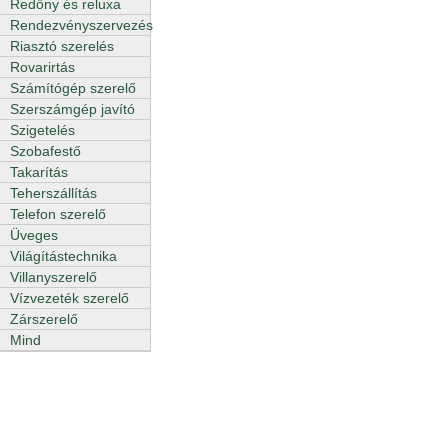
Redőny és reluxa
Rendezvényszervezés
Riasztó szerelés
Rovarirtás
Számítógép szerelő
Szerszámgép javító
Szigetelés
Szobafestő
Takarítás
Teherszállítás
Telefon szerelő
Üveges
Világítástechnika
Villanyszerelő
Vízvezeték szerelő
Zárszerelő
Mind